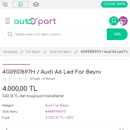
ÖDEME YAPIN
Geri Dön
Geri Dön
Diğer Kontrol Üniteleri
0
ARA
er
i
i
Anasayfa
Far Beyni
Audi Far Beyni
4G0907697H / Audi A6 Led Far
 Far Beyni
4G0907697H / Audi A6 Led Far Beyni
0 Puan - 0 Yorum
4.000,00 TL
542,16 TL den başlayan taksitlerle!
Kategori
Audi Far Beyni
Stok Kodu
4A4AFN96Y3
Fiyat
3.333,33 TL + KDV