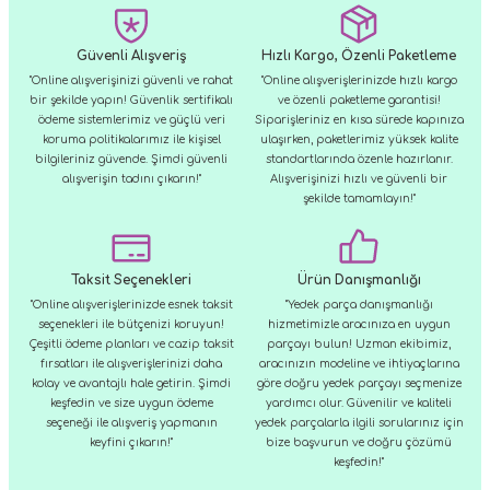
kullanarak tarafımıza iletebilirsiniz.
Görüş ve önerileriniz için teşekkür ederiz.
Güvenli Alışveriş
Hızlı Kargo, Özenli Paketleme
Ürün resmi kalitesiz, bozuk veya görüntülenemiyor.
"Online alışverişinizi güvenli ve rahat
"Online alışverişlerinizde hızlı kargo
bir şekilde yapın! Güvenlik sertifikalı
ve özenli paketleme garantisi!
Ürün açıklamasında eksik bilgiler bulunuyor.
ödeme sistemlerimiz ve güçlü veri
Siparişleriniz en kısa sürede kapınıza
Ürün bilgilerinde hatalar bulunuyor.
koruma politikalarımız ile kişisel
ulaşırken, paketlerimiz yüksek kalite
bilgileriniz güvende. Şimdi güvenli
standartlarında özenle hazırlanır.
Ürün fiyatı diğer sitelerden daha pahalı.
alışverişin tadını çıkarın!"
Alışverişinizi hızlı ve güvenli bir
Bu ürüne benzer farklı alternatifler olmalı.
şekilde tamamlayın!"
Taksit Seçenekleri
Ürün Danışmanlığı
"Online alışverişlerinizde esnek taksit
"Yedek parça danışmanlığı
seçenekleri ile bütçenizi koruyun!
hizmetimizle aracınıza en uygun
Gönder
Çeşitli ödeme planları ve cazip taksit
parçayı bulun! Uzman ekibimiz,
fırsatları ile alışverişlerinizi daha
aracınızın modeline ve ihtiyaçlarına
kolay ve avantajlı hale getirin. Şimdi
göre doğru yedek parçayı seçmenize
keşfedin ve size uygun ödeme
yardımcı olur. Güvenilir ve kaliteli
seçeneği ile alışveriş yapmanın
yedek parçalarla ilgili sorularınız için
keyfini çıkarın!"
bize başvurun ve doğru çözümü
keşfedin!"