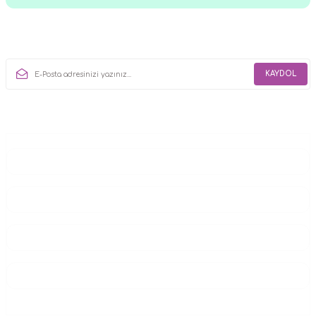
E-Bülten Aboneliği
KAYDOL
E-Bülten Listemize kaydolun, Fırsat ve Kampanyalardan il sizin
haberiniz olsun!
Kurumsal
Alışveriş
Üyelik
Yardım