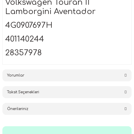
Volkswagen Touran II
Lamborgini Aventador
4G0907697H
401140244
28357978
Yorumlar
Taksit Seçenekleri
Bu ürüne ilk yorumu siz yapın!
Önerileriniz
Yorum Yaz
Bu ürünün fiyat bilgisi, resim, ürün açıklamalarında ve diğer
konularda yetersiz gördüğünüz noktaları öneri formunu